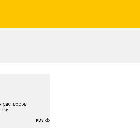
х растворов,
меси
PDS