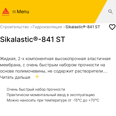
Menu
Cтроительство
Гидроизоляция
Sikalastic®-841 ST
Sikalastic®-841 ST
Жидкая, 2-х компонентная высокопрочная эластичная
мембрана, с очень быстрым набором прочности на
основе полимочевины, не содержит растворители.
Sikalastic®-841 ST может наноситься только
Читать дальше
распылителем с помощью специального
двухкомпонентного оборудования.
Очень быстрый набор прочности
Практически моментальный ввод в эксплуатацию
Можно наносить при температуре от -15°С до +70°С