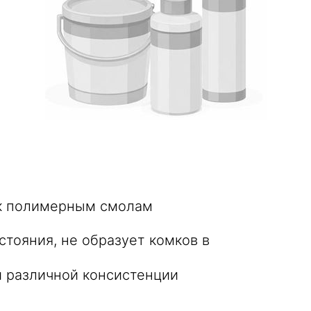
а к полимерным смолам
тояния, не образует комков в
и различной консистенции