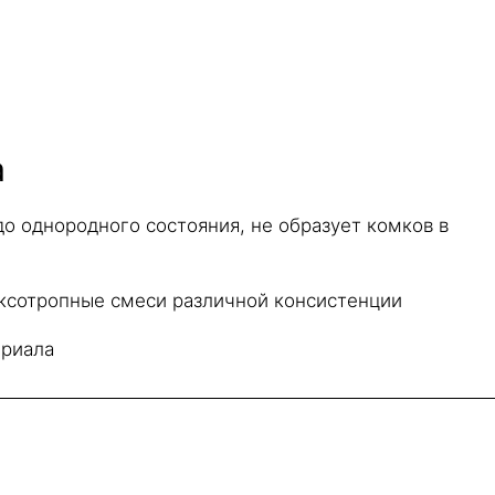
а
о однородного состояния, не образует комков в
иксотропные смеси различной консистенции
ериала