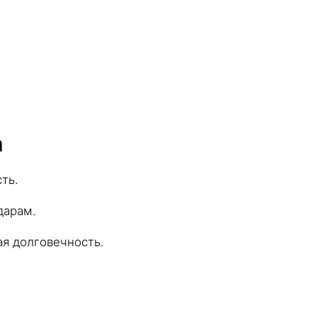
а
ть.
дарам.
я долговечность.