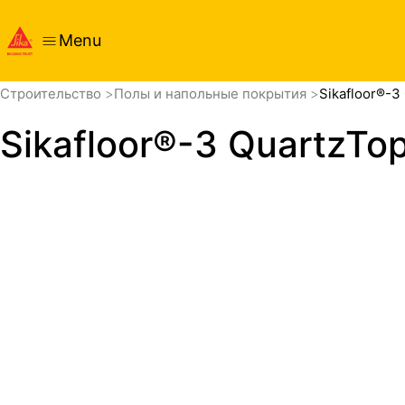
Menu
обзор
Cтроительство
Полы и напольные покрытия
Sikafloor®-3
Sikafloor®-3 QuartzTo