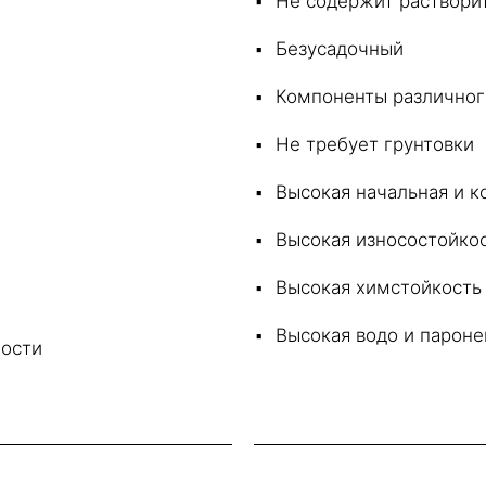
Не содержит раствори
Безусадочный
Компоненты различног
Не требует грунтовки
Высокая начальная и к
Высокая износостойко
Высокая химстойкость
Высокая водо и парон
ности