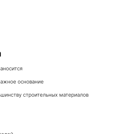
а
наносится
лажное основание
льшинству строительных материалов