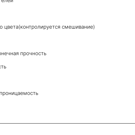
телей
о цвета(контролируется смешивание)
онечная прочность
сть
епроницаемость