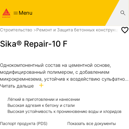
Menu
Cтроительство
Ремонт и Защита бетонных конструкций
Sika® Repair-10 F
Однокомпонентный состав на цементной основе,
модифицированный полимером, с добавлением
микрокремнезема, устойчив к воздействию сульфатной
агрессии, применяется для защиты арматуры от
Читать дальше
коррозии и создания адгезионного слоя в ремонтных
составах серии Sika Repair.
Лёгкий в приготовлении и нанесении
Высокая адгезия к бетону и стали
Высокая устойчивость к проникновению воды и хлоридов
Паспорт продукта (PDS)
Показать все документы