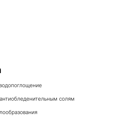
а
 водопоглощение
 антиобледенительным солям
лообразования