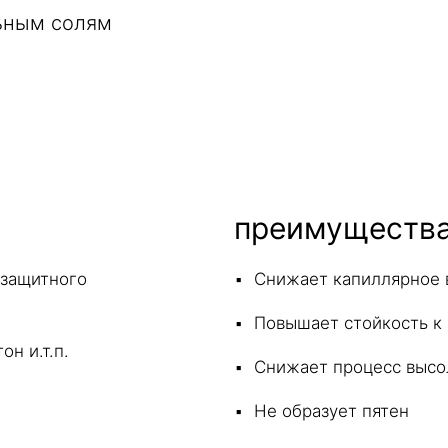
ьным солям
преимуществ
 защитного
Снижает капиллярное
Повышает стойкость к
н и.т.п.
Снижает процесс высо
Не образует пятен